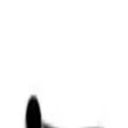
ngerrätt
|
Säker betalning
r
Företag