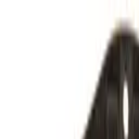
Specialister sedan 1988
|
Fri frakt över 5 000 kr
|
30 dagars å
Fri frakt över 5 000 kr
·
30 dagars ångerrätt
·
Säker betalning
Meny
Katalog
Express
Erbjudanden
Bilar till salu
Guide
Välj bil