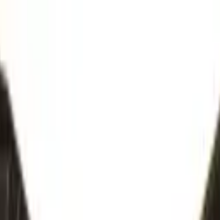
ngerrätt
|
Säker betalning
r
Företag