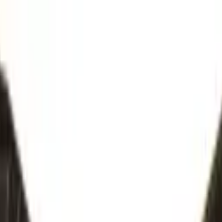
ngerrätt
|
Säker betalning
r
Företag