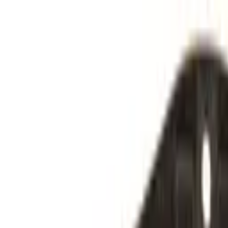
Specialister sedan 1988
|
Fri frakt över 5 000 kr
|
30 dagars å
Fri frakt över 5 000 kr
·
30 dagars ångerrätt
·
Säker betalning
Meny
Katalog
Express
Erbjudanden
Bilar till salu
Guide
Välj bil