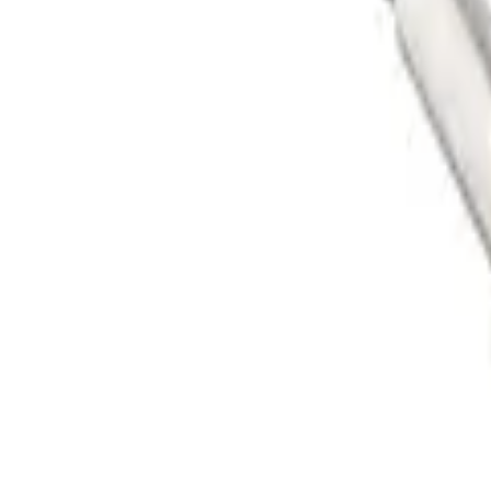
30 dagars ångerrätt