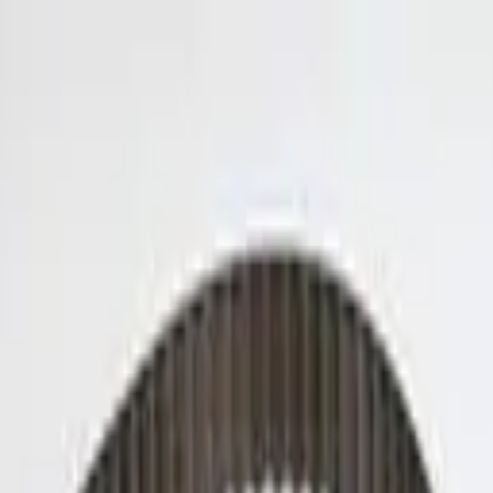
ngerrätt
|
Säker betalning
r
Företag