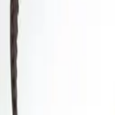
30 dagars ångerrätt