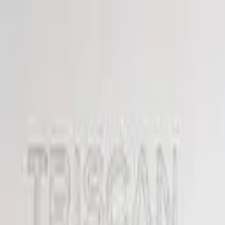
Specialister sedan 1988
|
Fri frakt över 5 000 kr
|
30 dagars å
Fri frakt över 5 000 kr
·
30 dagars ångerrätt
·
Säker betalning
Meny
Katalog
Express
Erbjudanden
Bilar till salu
Guide
Välj bil