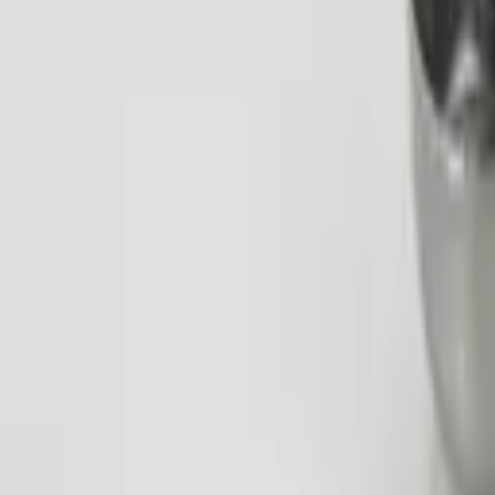
30 dagars ångerrätt