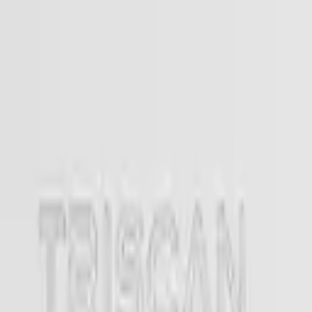
Specialister sedan 1988
|
Fri frakt över 5 000 kr
|
30 dagars å
Fri frakt över 5 000 kr
·
30 dagars ångerrätt
·
Säker betalning
Meny
Katalog
Express
Erbjudanden
Bilar till salu
Guide
Välj bil