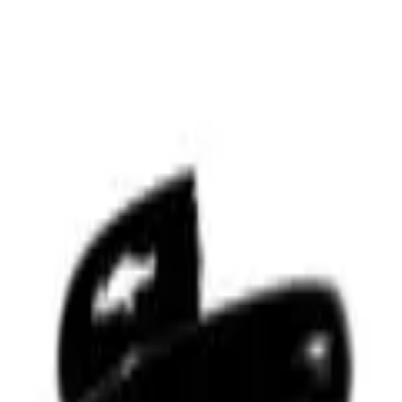
ngerrätt
|
Säker betalning
r
Företag