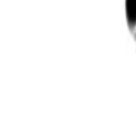
30 dagars ångerrätt