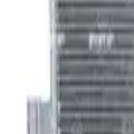
30 dagars ångerrätt