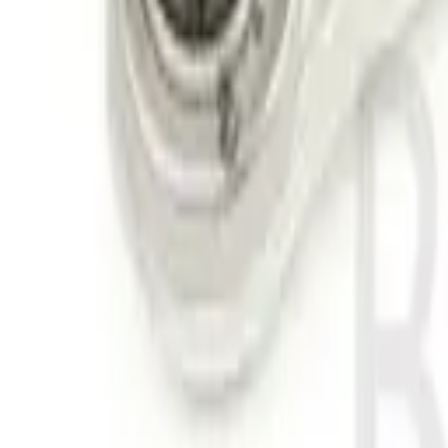
30 dagars ångerrätt