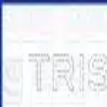
Specialister sedan 1988
|
Fri frakt över 5 000 kr
|
30 dagars å
Fri frakt över 5 000 kr
·
30 dagars ångerrätt
·
Säker betalning
Meny
Katalog
Express
Erbjudanden
Bilar till salu
Guide
Välj bil