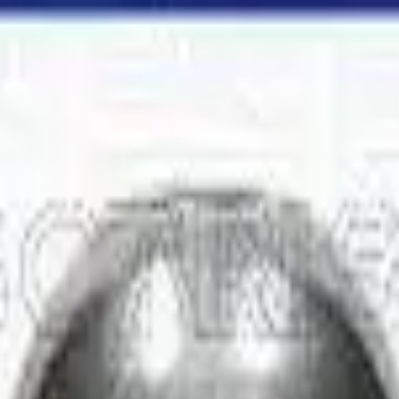
ngerrätt
|
Säker betalning
r
Företag