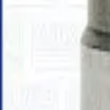
30 dagars ångerrätt