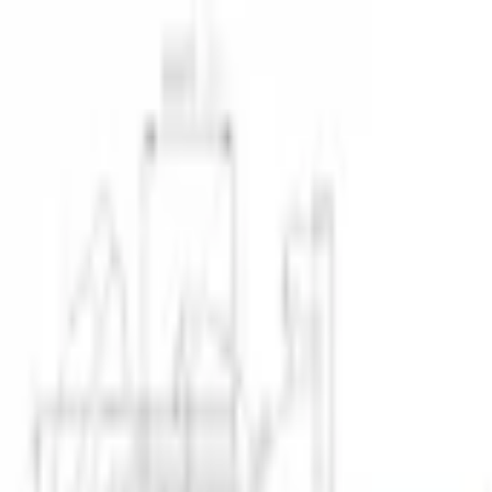
Specialister sedan 1988
|
Fri frakt över 5 000 kr
|
30 dagars å
Fri frakt över 5 000 kr
·
30 dagars ångerrätt
·
Säker betalning
Meny
Katalog
Express
Erbjudanden
Bilar till salu
Guide
Välj bil