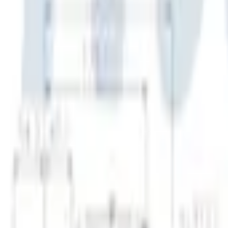
30 dagars ångerrätt