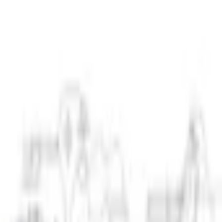
ngerrätt
|
Säker betalning
r
Företag