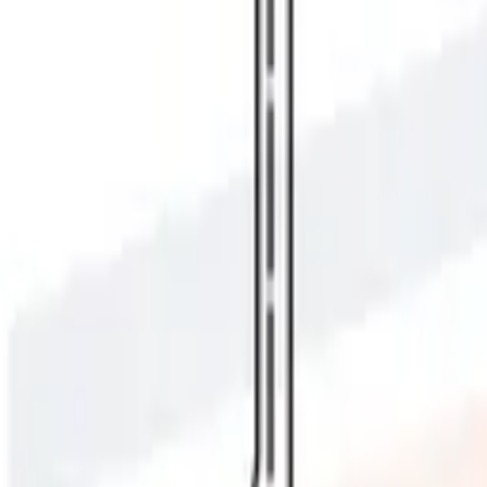
30 dagars ångerrätt