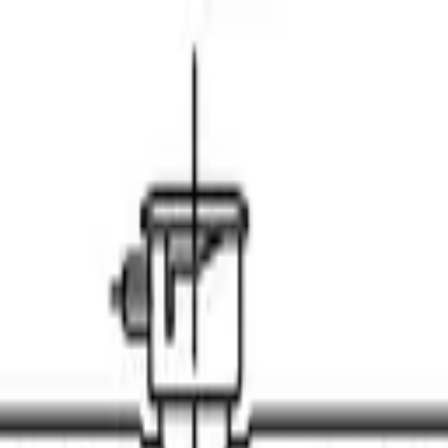
ngerrätt
|
Säker betalning
r
Företag