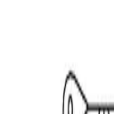
Specialister sedan 1988
|
Fri frakt över 5 000 kr
|
30 dagars å
Fri frakt över 5 000 kr
·
30 dagars ångerrätt
·
Säker betalning
Meny
Katalog
Express
Erbjudanden
Bilar till salu
Guide
Välj bil