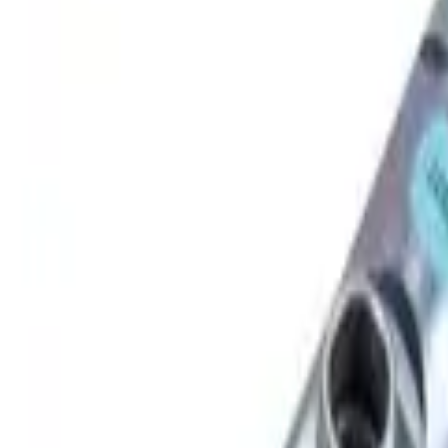
30 dagars ångerrätt