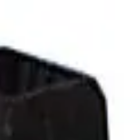
ngerrätt
|
Säker betalning
r
Företag