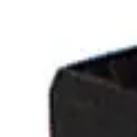
Specialister sedan 1988
|
Fri frakt över 5 000 kr
|
30 dagars å
Fri frakt över 5 000 kr
·
30 dagars ångerrätt
·
Säker betalning
Meny
Katalog
Express
Erbjudanden
Bilar till salu
Guide
Välj bil