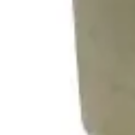
30 dagars ångerrätt