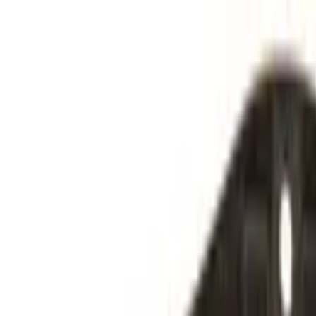
Specialister sedan 1988
|
Fri frakt över 5 000 kr
|
30 dagars å
Fri frakt över 5 000 kr
·
30 dagars ångerrätt
·
Säker betalning
Meny
Katalog
Express
Erbjudanden
Bilar till salu
Guide
Välj bil