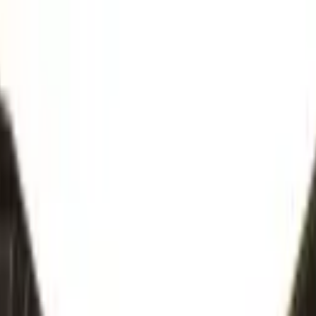
ngerrätt
|
Säker betalning
r
Företag