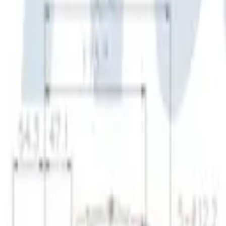
30 dagars ångerrätt