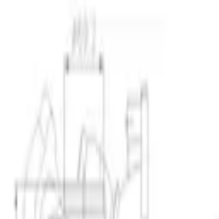
Specialister sedan 1988
|
Fri frakt över 5 000 kr
|
30 dagars å
Fri frakt över 5 000 kr
·
30 dagars ångerrätt
·
Säker betalning
Meny
Katalog
Express
Erbjudanden
Bilar till salu
Guide
Välj bil