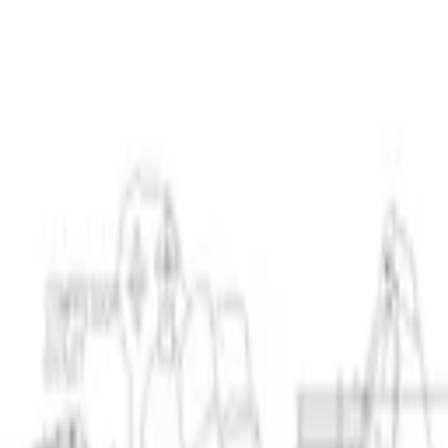
ngerrätt
|
Säker betalning
r
Företag