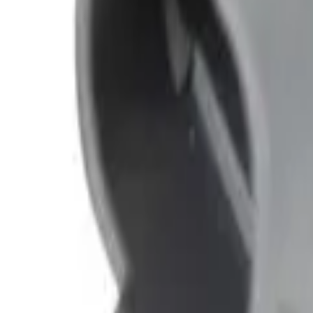
30 dagars ångerrätt