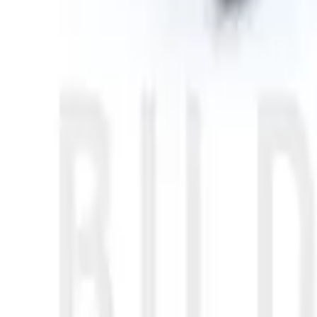
30 dagars ångerrätt