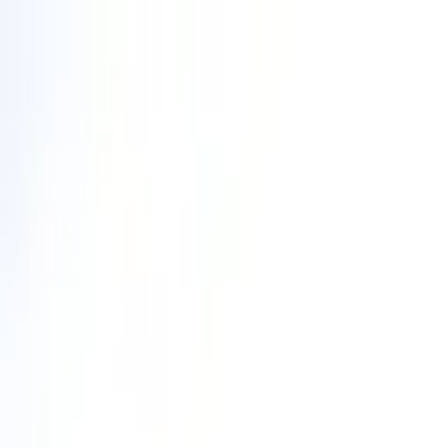
Specialister sedan 1988
|
Fri frakt över 5 000 kr
|
30 dagars å
Fri frakt över 5 000 kr
·
30 dagars ångerrätt
·
Säker betalning
Meny
Katalog
Express
Erbjudanden
Bilar till salu
Guide
Välj bil