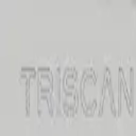
Specialister sedan 1988
|
Fri frakt över 5 000 kr
|
30 dagars å
Fri frakt över 5 000 kr
·
30 dagars ångerrätt
·
Säker betalning
Meny
Katalog
Express
Erbjudanden
Bilar till salu
Guide
Välj bil