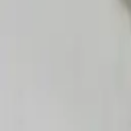
30 dagars ångerrätt