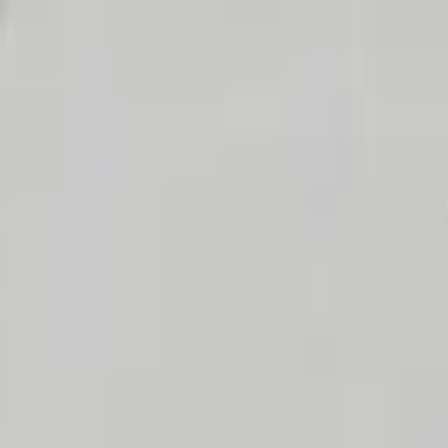
ngerrätt
|
Säker betalning
r
Företag