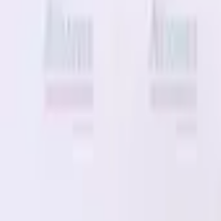
30 dagars ångerrätt