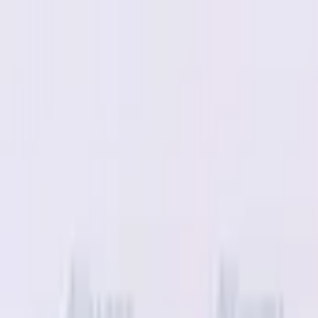
Specialister sedan 1988
|
Fri frakt över 5 000 kr
|
30 dagars å
Fri frakt över 5 000 kr
·
30 dagars ångerrätt
·
Säker betalning
Meny
Katalog
Express
Erbjudanden
Bilar till salu
Guide
Välj bil