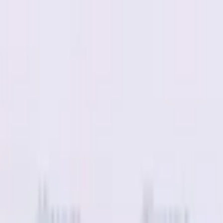
ngerrätt
|
Säker betalning
r
Företag