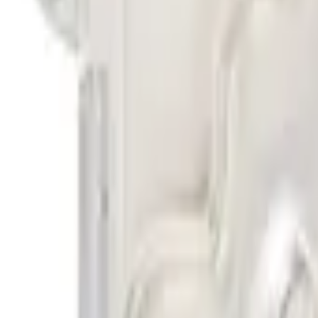
30 dagars ångerrätt