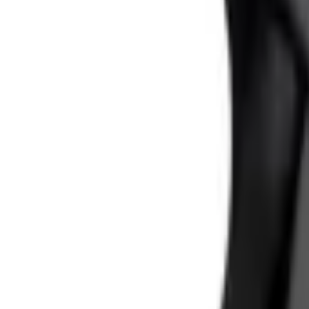
30 dagars ångerrätt