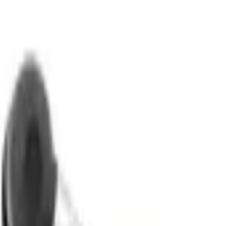
ngerrätt
|
Säker betalning
r
Företag