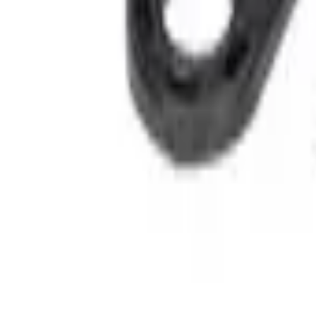
30 dagars ångerrätt