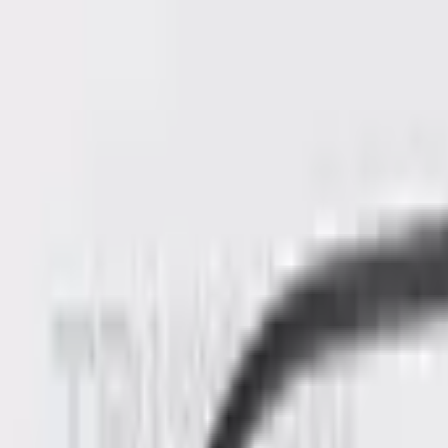
Specialister sedan 1988
|
Fri frakt över 5 000 kr
|
30 dagars å
Fri frakt över 5 000 kr
·
30 dagars ångerrätt
·
Säker betalning
Meny
Katalog
Express
Erbjudanden
Bilar till salu
Guide
Välj bil