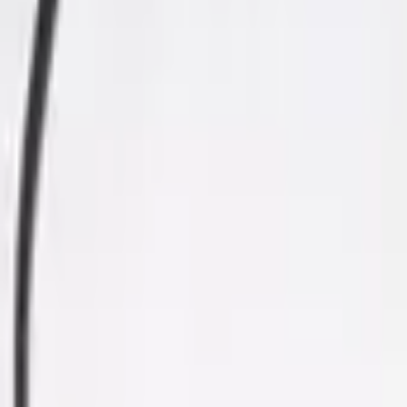
Fri frakt över 5 000 kr