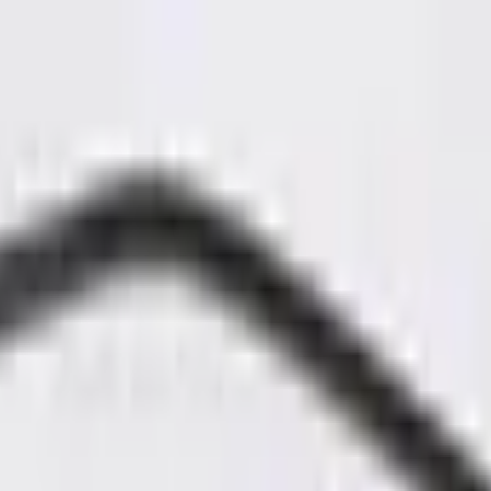
ngerrätt
|
Säker betalning
r
Företag