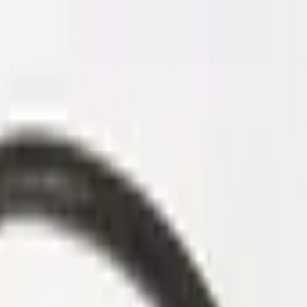
ngerrätt
|
Säker betalning
r
Företag