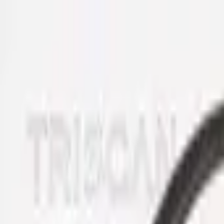
Specialister sedan 1988
|
Fri frakt över 5 000 kr
|
30 dagars å
Fri frakt över 5 000 kr
·
30 dagars ångerrätt
·
Säker betalning
Meny
Katalog
Express
Erbjudanden
Bilar till salu
Guide
Välj bil