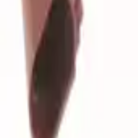
30 dagars ångerrätt