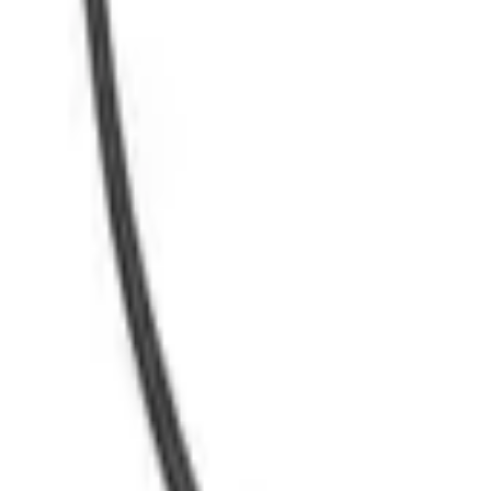
30 dagars ångerrätt