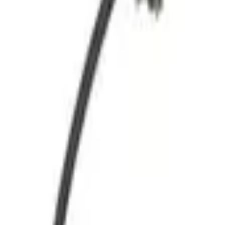
Fri frakt över 5 000 kr