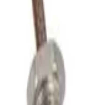
30 dagars ångerrätt