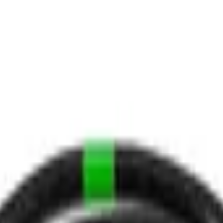
ngerrätt
|
Säker betalning
r
Företag