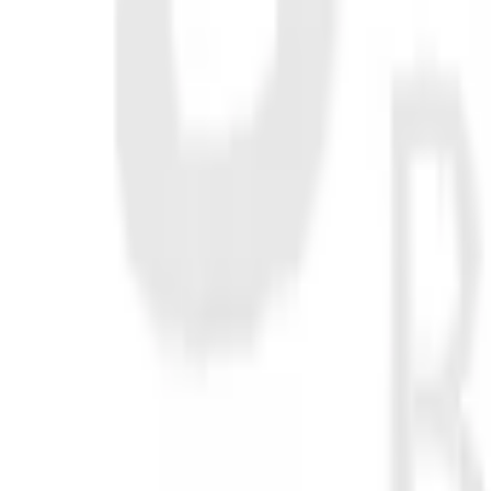
30 dagars ångerrätt