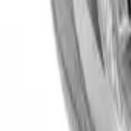
30 dagars ångerrätt