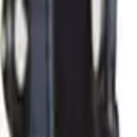
30 dagars ångerrätt