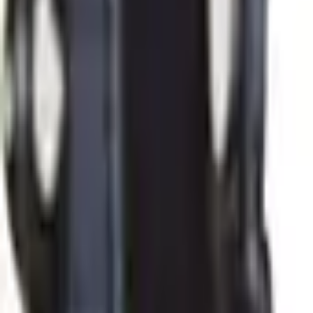
30 dagars ångerrätt