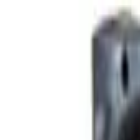
Specialister sedan 1988
|
Fri frakt över 5 000 kr
|
30 dagars å
Fri frakt över 5 000 kr
·
30 dagars ångerrätt
·
Säker betalning
Meny
Katalog
Express
Erbjudanden
Bilar till salu
Guide
Välj bil