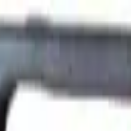
ngerrätt
|
Säker betalning
r
Företag