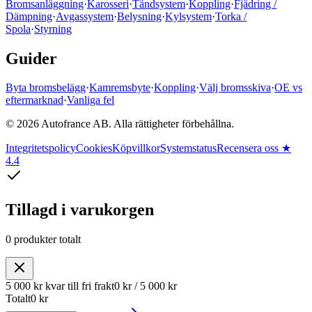
Bromsanläggning
·
Karosseri
·
Tändsystem
·
Koppling
·
Fjädring /
Dämpning
·
Avgassystem
·
Belysning
·
Kylsystem
·
Torka /
Spola
·
Styrning
Guider
Byta bromsbelägg
·
Kamremsbyte
·
Koppling
·
Välj bromsskiva
·
OE vs
eftermarknad
·
Vanliga fel
© 2026 Autofrance AB. Alla rättigheter förbehållna.
Integritetspolicy
Cookies
Köpvillkor
Systemstatus
Recensera oss
★
4.4
Tillagd i varukorgen
0
produkter
totalt
5 000 kr
kvar till fri frakt
0 kr
/
5 000 kr
Totalt
0 kr