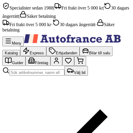
Specialister sedan 1988
|
Fri frakt över 5 000 kr
|
30 dagars
ångerrätt
|
Säker betalning
Fri frakt över 5 000 kr
·
30 dagars ångerrätt
·
Säker
betalning
Meny
Katalog
Express
Erbjudanden
Bilar till salu
Guider
Företag
Välj bil