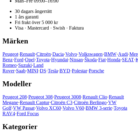
Mån–Fre 09:00–16:00
30 dagars ångerrätt
1 års garanti
Fri frakt över 5 000 kr
Visa · Mastercard · Swish · Faktura
Märken
Peugeot
·
Renault
·
Citroën
·
Dacia
·
Volvo
·
Volkswagen
·
BMW
·
Audi
·
Mer
Benz
·
Ford
·
Opel
·
Toyota
·
Hyundai
·
Nissan
·
Škoda
·
Fiat
·
Honda
·
SEAT
·
K
Romeo
·
Suzuki
·
Land
Rover
·
Saab
·
MINI
·
DS
·
Tesla
·
BYD
·
Polestar
·
Porsche
Modeller
Peugeot 208
·
Peugeot 308
·
Peugeot 3008
·
Renault Clio
·
Renault
Megane
·
Renault Captur
·
Citroën C3
·
Citroën Berlingo
·
VW
Golf
·
VW Passat
·
Volvo XC60
·
Volvo V60
·
BMW 3-serie
·
Toyota
RAV4
·
Ford Focus
Kategorier