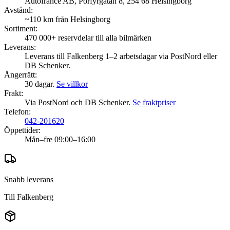
Autofrance AB, Porfyrgatan 8, 254 68 Helsingborg
Avstånd:
~110 km från Helsingborg
Sortiment:
470 000+
reservdelar till alla bilmärken
Leverans:
Leverans till Falkenberg 1–2 arbetsdagar via PostNord eller
DB Schenker.
Ångerrätt:
30 dagar.
Se villkor
Frakt:
Via PostNord och DB Schenker.
Se fraktpriser
Telefon:
042-201620
Öppettider:
Mån–fre 09:00–16:00
Snabb leverans
Till
Falkenberg