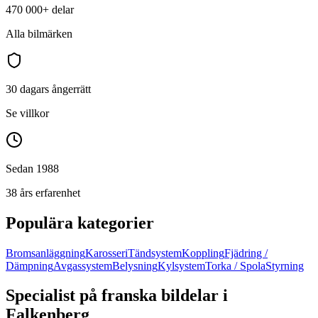
470 000+
delar
Alla bilmärken
30 dagars ångerrätt
Se villkor
Sedan 1988
38 års erfarenhet
Populära kategorier
Bromsanläggning
Karosseri
Tändsystem
Koppling
Fjädring /
Dämpning
Avgassystem
Belysning
Kylsystem
Torka / Spola
Styrning
Specialist på franska bildelar i
Falkenberg