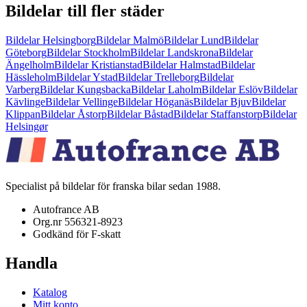
Bildelar till fler städer
Bildelar Helsingborg
Bildelar
Malmö
Bildelar
Lund
Bildelar
Göteborg
Bildelar
Stockholm
Bildelar
Landskrona
Bildelar
Ängelholm
Bildelar
Kristianstad
Bildelar
Halmstad
Bildelar
Hässleholm
Bildelar
Ystad
Bildelar
Trelleborg
Bildelar
Varberg
Bildelar
Kungsbacka
Bildelar
Laholm
Bildelar
Eslöv
Bildelar
Kävlinge
Bildelar
Vellinge
Bildelar
Höganäs
Bildelar
Bjuv
Bildelar
Klippan
Bildelar
Åstorp
Bildelar
Båstad
Bildelar
Staffanstorp
Bildelar
Helsingør
Specialist på bildelar för franska bilar sedan 1988.
Autofrance AB
Org.nr 556321-8923
Godkänd för F-skatt
Handla
Katalog
Mitt konto