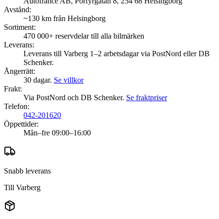
Autofrance AB, Porfyrgatan 8, 254 68 Helsingborg
Avstånd:
~130 km från Helsingborg
Sortiment:
470 000+
reservdelar till alla bilmärken
Leverans:
Leverans till Varberg 1–2 arbetsdagar via PostNord eller DB
Schenker.
Ångerrätt:
30 dagar.
Se villkor
Frakt:
Via PostNord och DB Schenker.
Se fraktpriser
Telefon:
042-201620
Öppettider:
Mån–fre 09:00–16:00
Snabb leverans
Till
Varberg