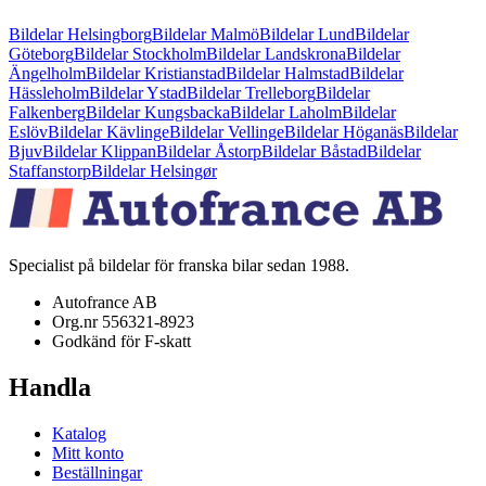
Bildelar Helsingborg
Bildelar
Malmö
Bildelar
Lund
Bildelar
Göteborg
Bildelar
Stockholm
Bildelar
Landskrona
Bildelar
Ängelholm
Bildelar
Kristianstad
Bildelar
Halmstad
Bildelar
Hässleholm
Bildelar
Ystad
Bildelar
Trelleborg
Bildelar
Falkenberg
Bildelar
Kungsbacka
Bildelar
Laholm
Bildelar
Eslöv
Bildelar
Kävlinge
Bildelar
Vellinge
Bildelar
Höganäs
Bildelar
Bjuv
Bildelar
Klippan
Bildelar
Åstorp
Bildelar
Båstad
Bildelar
Staffanstorp
Bildelar
Helsingør
Specialist på bildelar för franska bilar sedan 1988.
Autofrance AB
Org.nr 556321-8923
Godkänd för F-skatt
Handla
Katalog
Mitt konto
Beställningar