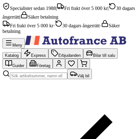
Specialister sedan 1988
|
Fri frakt över 5 000 kr
|
30 dagars
ångerrätt
|
Säker betalning
Fri frakt över 5 000 kr
·
30 dagars ångerrätt
·
Säker
betalning
Meny
Katalog
Express
Erbjudanden
Bilar till salu
Guider
Företag
Välj bil