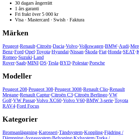
30 dagars ångerrätt
1 års garanti
Fri frakt över 5 000 kr
Visa · Mastercard · Swish · Faktura
Märken
Peugeot
·
Renault
·
Citroën
·
Dacia
·
Volvo
·
Volkswagen
·
BMW
·
Audi
·
Mer
Benz
·
Ford
·
Opel
·
Toyota
·
Hyundai
·
Nissan
·
Škoda
·
Fiat
·
Honda
·
SEAT
·
K
Romeo
·
Suzuki
·
Land
Rover
·
Saab
·
MINI
·
DS
·
Tesla
·
BYD
·
Polestar
·
Porsche
Modeller
Peugeot 208
·
Peugeot 308
·
Peugeot 3008
·
Renault Clio
·
Renault
Megane
·
Renault Captur
·
Citroën C3
·
Citroën Berlingo
·
VW
Golf
·
VW Passat
·
Volvo XC60
·
Volvo V60
·
BMW 3-serie
·
Toyota
RAV4
·
Ford Focus
Kategorier
Bromsanläggning
·
Karosseri
·
Tändsystem
·
Koppling
·
Fjädring /
Dämpning
·
Avgassystem
·
Belysning
·
Kylsystem
·
Torka /