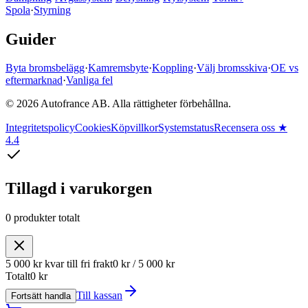
Spola
·
Styrning
Guider
Byta bromsbelägg
·
Kamremsbyte
·
Koppling
·
Välj bromsskiva
·
OE vs
eftermarknad
·
Vanliga fel
© 2026 Autofrance AB. Alla rättigheter förbehållna.
Integritetspolicy
Cookies
Köpvillkor
Systemstatus
Recensera oss
★
4.4
Tillagd i varukorgen
0
produkter
totalt
5 000 kr
kvar till fri frakt
0 kr
/
5 000 kr
Totalt
0 kr
Till kassan
Fortsätt handla