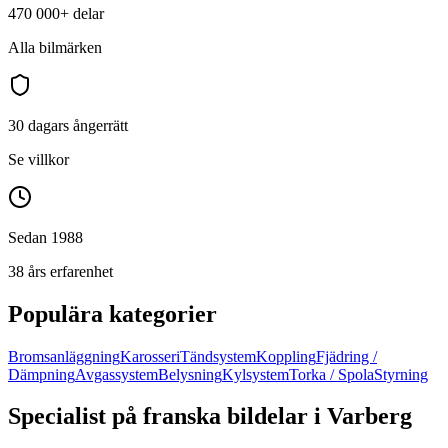
470 000+
delar
Alla bilmärken
30 dagars ångerrätt
Se villkor
Sedan 1988
38 års erfarenhet
Populära kategorier
Bromsanläggning
Karosseri
Tändsystem
Koppling
Fjädring /
Dämpning
Avgassystem
Belysning
Kylsystem
Torka / Spola
Styrning
Specialist på franska bildelar i
Varberg