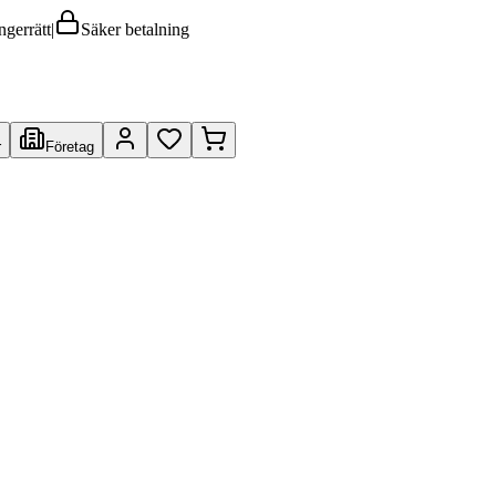
ngerrätt
|
Säker betalning
r
Företag