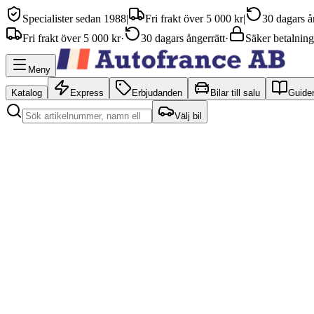
Specialister sedan 1988
|
Fri frakt över 5 000 kr
|
30 dagars å
Fri frakt över 5 000 kr
·
30 dagars ångerrätt
·
Säker betalning
Meny
Katalog
Express
Erbjudanden
Bilar till salu
Guide
Välj bil