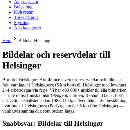
Avgassystem
Belysning
Kylsystem
Torka / Spola
Styrning
Alla kategorier
Hem
Bildelar
Helsingør
Bildelar och reservdelar till
Helsingør
Bor du i Helsingør? Autofrance levererar reservdelar och bildelar
från vårt lager i Helsingborg (5 km bort) till Helsingør med leverans
2–4 arbetsdagar via färja. Vi har 400 000+ artiklar till alla bilmärken
— inte minst franska bilar (Peugeot, Citroën, Renault, Dacia, Fiat)
där vi är specialister sedan 1988. Du kan även hämta din beställning
i vår butik i Helsingborg (Porfyrgatan 8, ~5 km från Helsingør) —
vanligtvis samma dag som ordern läggs.
Snabbsvar: Bildelar till
Helsingør