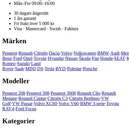
Mån–Fre 09:00–16:00
30 dagars ångerrätt
1 års garanti
Fri frakt över 5 000 kr
Visa · Mastercard · Swish · Faktura
Märken
Peugeot
·
Renault
·
Citroën
·
Dacia
·
Volvo
·
Volkswagen
·
BMW
·
Audi
·
Mer
Benz
·
Ford
·
Opel
·
Toyota
·
Hyundai
·
Nissan
·
Škoda
·
Fiat
·
Honda
·
SEAT
·
K
Romeo
·
Suzuki
·
Land
Rover
·
Saab
·
MINI
·
DS
·
Tesla
·
BYD
·
Polestar
·
Porsche
Modeller
Peugeot 208
·
Peugeot 308
·
Peugeot 3008
·
Renault Clio
·
Renault
Megane
·
Renault Captur
·
Citroën C3
·
Citroën Berlingo
·
VW
Golf
·
VW Passat
·
Volvo XC60
·
Volvo V60
·
BMW 3-serie
·
Toyota
RAV4
·
Ford Focus
Kategorier