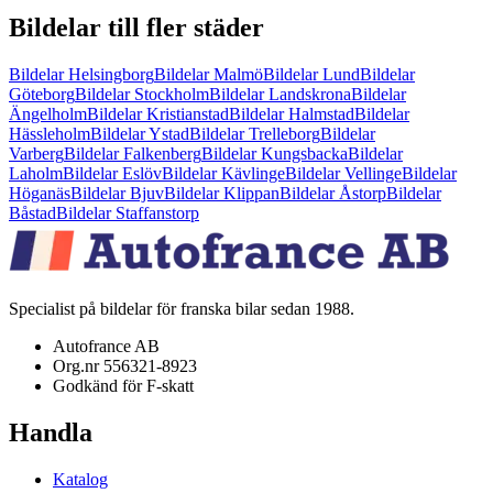
Bildelar till fler städer
Bildelar Helsingborg
Bildelar
Malmö
Bildelar
Lund
Bildelar
Göteborg
Bildelar
Stockholm
Bildelar
Landskrona
Bildelar
Ängelholm
Bildelar
Kristianstad
Bildelar
Halmstad
Bildelar
Hässleholm
Bildelar
Ystad
Bildelar
Trelleborg
Bildelar
Varberg
Bildelar
Falkenberg
Bildelar
Kungsbacka
Bildelar
Laholm
Bildelar
Eslöv
Bildelar
Kävlinge
Bildelar
Vellinge
Bildelar
Höganäs
Bildelar
Bjuv
Bildelar
Klippan
Bildelar
Åstorp
Bildelar
Båstad
Bildelar
Staffanstorp
Specialist på bildelar för franska bilar sedan 1988.
Autofrance AB
Org.nr 556321-8923
Godkänd för F-skatt
Handla
Katalog