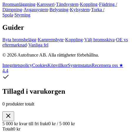
Bromsanläggning
·
Karosseri
·
Tändsystem
·
Koppling
·
Fjädring /
Dämpning
·
Avgassystem
·
Belysning
·
Kylsystem
·
Torka /
Spola
·
Styrning
Guider
Byta bromsbelägg
·
Kamremsbyte
·
Koppling
·
Välj bromsskiva
·
OE vs
eftermarknad
·
Vanliga fel
© 2026 Autofrance AB. Alla rättigheter förbehållna.
Integritetspolicy
Cookies
Köpvillkor
Systemstatus
Recensera oss
★
4.4
Tillagd i varukorgen
0
produkter
totalt
5 000 kr
kvar till fri frakt
0 kr
/
5 000 kr
Totalt
0 kr