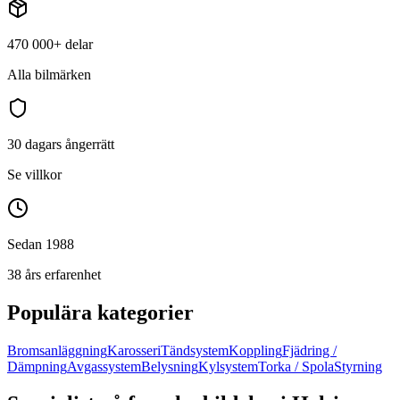
470 000+
delar
Alla bilmärken
30 dagars ångerrätt
Se villkor
Sedan 1988
38 års erfarenhet
Populära kategorier
Bromsanläggning
Karosseri
Tändsystem
Koppling
Fjädring /
Dämpning
Avgassystem
Belysning
Kylsystem
Torka / Spola
Styrning