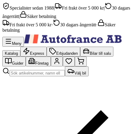
Specialister sedan 1988
|
Fri frakt över 5 000 kr
|
30 dagars
ångerrätt
|
Säker betalning
Fri frakt över 5 000 kr
·
30 dagars ångerrätt
·
Säker
betalning
Meny
Katalog
Express
Erbjudanden
Bilar till salu
Guider
Företag
Välj bil